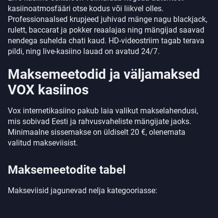
kasiinoatmosfääri otse kodus või liikvel olles.
Professionaalsed krupjeed juhivad mänge nagu blackjack,
rulett, baccarat ja pokker reaalajas ning mängijad saavad
nendega suhelda chati kaud. HD-videostriim tagab terava
pildi, ning live-kasiino lauad on avatud 24/7.
Maksemeetodid ja väljamaksed
VOX kasiinos
Vox internetikasiino pakub laia valikut makselahendusi,
mis sobivad Eesti ja rahvusvaheliste mängijate jaoks.
Minimaalne sissemakse on üldiselt 20 €, olenemata
valitud makseviisist.
Maksemeetodite tabel
Makseviisid jagunevad nelja kategooriasse: