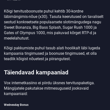
Kõigi tervitusboonuste puhul kehtib 30-kordne
läbimängimis-nõue (x30). Tasuta keerutused on tavaliselt
seotud konkreetsete populaarsete slotimängudega nagu
Sweet Bonanza, Big Bass Splash, Sugar Rush 1000 ja
Gates of Olympus 1000, mis pakuvad kõrget RTP-d ja
meelelahutust.
Kõigi pakkumiste puhul tasub alati hoolikalt läbi lugeda
kampaania tingimused ja boonuse tingimused, et olla
teadlik kõigist nõuetest ja piirangutest.
Täiendavad kampaaniad
Vox internetkasiino ei piirdu üksnes tervituspaketiga.
Mängijatele pakutakse mitmesuguseid jooksvaid
kampaaniaid:
Wednesday Bonus