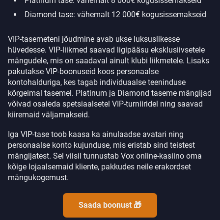
Platinum tase: vähemalt 8 000€ kogusissemakseid
Diamond tase: vähemalt 12 000€ kogusissemakseid
VIP-tasemeteni jõudmine avab ukse luksuslikesse
hüvedesse. VIP-liikmed saavad ligipääsu eksklusiivsetele
mängudele, mis on saadaval ainult klubi liikmetele. Lisaks
pakutakse VIP-boonuseid koos personaalse
kontohalduriga, kes tagab individuaalse teeninduse
kõrgeimal tasemel. Platinum ja Diamond taseme mängijad
võivad osaleda spetsiaalsetel VIP-turniiridel ning saavad
kiiremaid väljamakseid.
Iga VIP-tase toob kaasa ka ainulaadse avatari ning
personaalse konto kujunduse, mis eristab sind teistest
mängijatest. Sel viisil tunnustab Vox online-kasiino oma
kõige lojaalsemaid kliente, pakkudes neile erakordset
mängukogemust.
Saada boonust 🎁