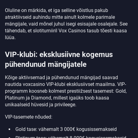
Oluline on märkida, et iga selline võistlus pakub
atraktiivseid auhindu mitte ainult kolmele parimale
mängijale, vaid mõnel juhul isegi esisajale osalejale. See
tähendab, et slotiturniiril Vox Casinos tasub tõesti kaasa
lüüa.
VIP-klubi: eksklusiivne kogemus
pühendunud mängijatele
Kõige aktiivsemad ja pühendunud mängijad saavad
nautida voxcasino VIP-klubi eksklusiivset maailma. VIP-
programm koosneb kolmest prestiižsest tasemest: Gold,
Platinum ja Diamond, millest igaüks toob kaasa
unikaalseid hüvesid ja privileege.
VIP-tasemete nõuded:
Gold tase: vähemalt 3 000€ kogusissemakseid