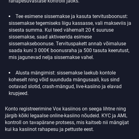
rahapesuvastase kontrolli jaoks.
Tee esimene sissemakse ja kasuta tervitusboonust:
sissemakse tegemiseks liigu kassasse, vali makseviis ja
sisesta summa. Kui teed vähemalt 20 € suuruse
sissemakse, saad aktiveerida esimese
sissemakseboonuse. Tervituspakett annab võimaluse
saada kuni 3 000€ boonusraha ja 500 tasuta keerutust,
mis jagunevad nelja sissemakse vahel.
Alusta mängimist: sissemakse laekub kontole
koheselt ning võid suunduda mängusaali, kus sind
ootavad slotid, crash-mängud, live-kasiino ja elavad
krupjeed.
Konto registreerimine Vox kasiinos on seega lihtne ning
järgib kõiki legaalse online-kasiino nõudeid. KYC ja AML
kontroll on tavapärane protsess, mis kaitseb nii mängijat
kui ka kasiinot rahapesu ja pettuste eest.