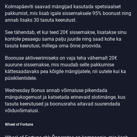
Kolmapäeviti saavad mängijad kasutada spetsiaalset
pakkumist, mis lisab igale sissemaksele 95% boonust ning
annab lisaks 30 tasuta keerutust.
See tähendab, et kui teed 20€ sissemakse, lisatakse sinu
kontole peaaegu sama palju juurde ning saad kohe ka
tasuta keerutusi, millega oma õnne proovida.
Boonuse aktiveerimiseks on vaja teha vähemalt 20€
suurune sissemakse, mis muudab selle pakkumise
kättesaadavaks pea kõigile mängijatele, nii uutele kui ka
püsiklientidele.
Wednesday Bonus annab võimaluse pikendada
mängukogemust ja katsetada erinevaid slotimänge, kus
tasuta keerutused ja boonusraha aitavad suurendada
võiduvõimalusi.
Wheel of Fortune