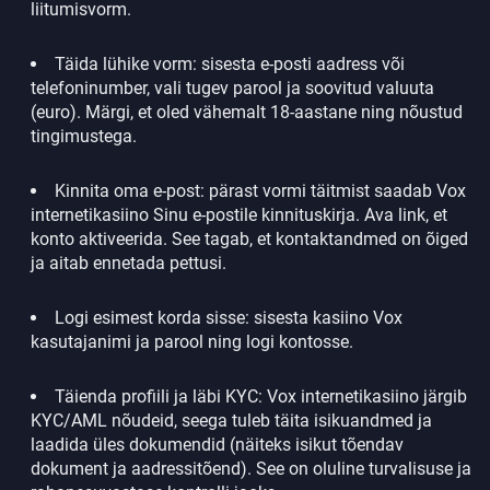
liitumisvorm.
Täida lühike vorm: sisesta e-posti aadress või
telefoninumber, vali tugev parool ja soovitud valuuta
(euro). Märgi, et oled vähemalt 18-aastane ning nõustud
tingimustega.
Kinnita oma e-post: pärast vormi täitmist saadab Vox
internetikasiino Sinu e-postile kinnituskirja. Ava link, et
konto aktiveerida. See tagab, et kontaktandmed on õiged
ja aitab ennetada pettusi.
Logi esimest korda sisse: sisesta kasiino Vox
kasutajanimi ja parool ning logi kontosse.
Täienda profiili ja läbi KYC: Vox internetikasiino järgib
KYC/AML nõudeid, seega tuleb täita isikuandmed ja
laadida üles dokumendid (näiteks isikut tõendav
dokument ja aadressitõend). See on oluline turvalisuse ja