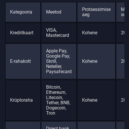
Protsessimise
Mi
Kategooria
Meetod
aeg
su
VISA,
Krediitkaart
Kohene
20€
Mastercard
Apple Pay,
Google Pay,
E-rahakott
Skrill,
Kohene
20€
Neteller,
Paysafecard
Bitcoin,
Ethereum,
Litecoin,
Krüptoraha
Kohene
20€
Tether, BNB,
Dogecoin,
Tron
Direct bank